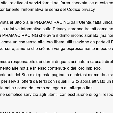
sito, relative ai servizi forniti nell’area riservata, se questo 
contenente l’informativa ai sensi del Codice privacy.
nviata al Sito o alla PRAMAC RACING dall’Utente, fatta unica e
a relativa informativa sulla Privacy, saranno trattati come n
ne, a PRAMAC RACING che avrà il diritto incondizionato (ma non
ato come un consenso alla loro libera utilizzazione da parte
 persone, a meno che ciò non venga espressamente imposto d
o responsabile dei danni di qualsiasi natura causati dirett
amento alle notizie in esso contenute o dal loro impiego.
ontenuti del Sito e di questa pagina in qualsiasi momento e 
vizi offerti da terzi con i quali il Sito abbia attivato un l
e nella risorsa del terzo collegata all’allegato link.
come semplice servizio agli utenti, con esclusione di ogni resp