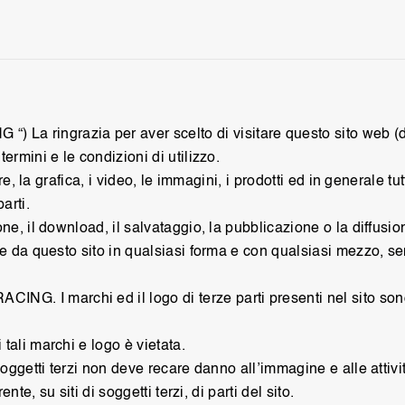
 La ringrazia per aver scelto di visitare questo sito web (di
ermini e le condizioni di utilizzo.
are, la grafica, i video, le immagini, i prodotti ed in generale t
arti.
ione, il download, il salvataggio, la pubblicazione o la diff
te da questo sito in qualsiasi forma e con qualsiasi mezzo, se
 I marchi ed il logo di terze parti presenti nel sito sono di 
tali marchi e logo è vietata.
da soggetti terzi non deve recare danno all’immagine e alle a
nte, su siti di soggetti terzi, di parti del sito.