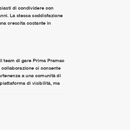
siasti di condividere con
 anni. La stessa soddisfazione
na crescita costante in
n il team di gare Prima Pramac
a collaborazione ci consente
partenenza a una comunità di
attaforma di visibilità, ma