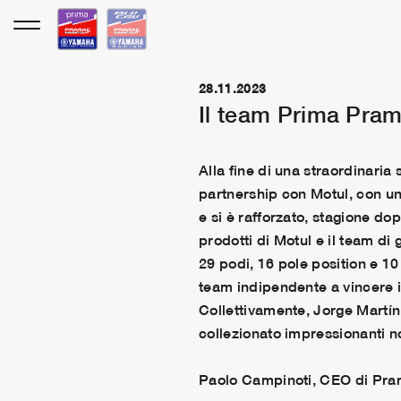
Vai
al
contenuto
28.11.2023
Il team Prima Pra
Alla fine di una straordinaria
partnership con Motul, con un’
e si è rafforzato, stagione do
prodotti di Motul e il team di
29 podi, 16 pole position e 10
team indipendente a vincere il
Collettivamente, Jorge Martín
collezionato impressionanti no
Paolo Campinoti, CEO di Pra