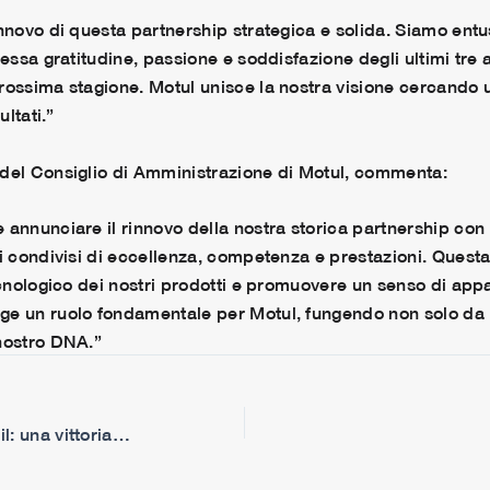
nnovo di questa partnership strategica e solida. Siamo entu
tessa gratitudine, passione e soddisfazione degli ultimi tre
rossima stagione. Motul unisce la nostra visione cercando u
ultati.”
 del Consiglio di Amministrazione di Motul, commenta:
 annunciare il rinnovo della nostra storica partnership co
ri condivisi di eccellenza, competenza e prestazioni. Quest
tecnologico dei nostri prodotti e promuovere un senso di ap
e un ruolo fondamentale per Motul, fungendo non solo da pi
nostro DNA.”
Jorge Martin trionfa a Lusail: una vittoria epica che accorcia le distanze nella corsa al titolo