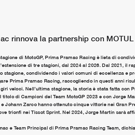
mac rinnova la partnership con MOTUL
 stagione di MotoGP, Prima Pramac Racing è lieta di condivi
estensione di tre stagioni, dal 2024 al 2026. Dal 2021, il r
po stagione, condividendo i valori comuni di eccellenza e pr
 gare Prima Pramac Racing, raccogliendo in questi anni risulta
 giri veloci. Nell’ultima stagione, la storia è stata fatta c
 titolo di Campioni del Team MotoGP 2023 e con Jorge Martín i
 e Johann Zarco hanno ottenuto cinque vittorie nei Gran Pr
ve trionfi nei Tissot Sprint. Nel 2024, Jorge Martín sarà af
mac e Team Principal di Prima Pramac Racing Team, dichia