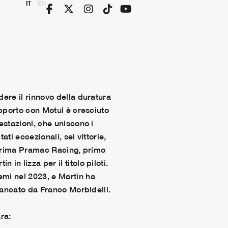
IT
EN
dere il rinnovo della duratura
apporto con Motul è cresciuto
estazioni, che uniscono i
ti eccezionali, sei vittorie,
on Prima Pramac Racing, primo
n lizza per il titolo piloti.
emi nel 2023, e Martín ha
fiancato da Franco Morbidelli.
ra: