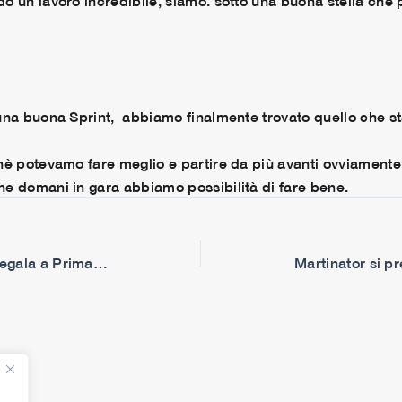
o un lavoro incredibile, siamo. sotto una buona stella che
 una buona Sprint, abbiamo finalmente trovato quello che 
hè potevamo fare meglio e partire da più avanti ovviamente
e domani in gara abbiamo possibilità di fare bene.
Martin fa podio da eroe e regala a Prima Pramac il cinquantesimo podio nella classe regina.