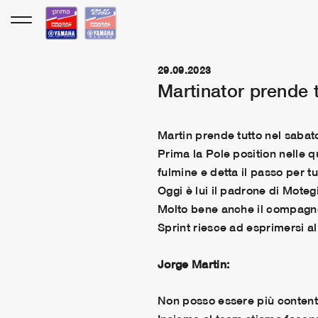
Vai
al
contenuto
29.09.2023
Martinator prende tu
Martin prende tutto nel saba
Prima la Pole position nelle q
fulmine e detta il passo per tutt
Oggi è lui il padrone di Motegi
Molto bene anche il compagno 
Sprint riesce ad esprimersi al
Jorge Martin:
Non posso essere più contento