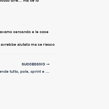
 posso dire… ma ce lo
stavamo cercando e le cose
 avrebbe aiutato ma se riesco
SUCCESSIVO
Martinator si prende tutto, pole, sprint e gara. Il giappone è suo.